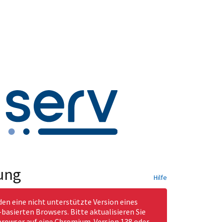
ung
Hilfe
den eine nicht unterstützte Version eines
asierten Browsers. Bitte aktualisieren Sie
rowser auf eine Chromium-Version 138 oder